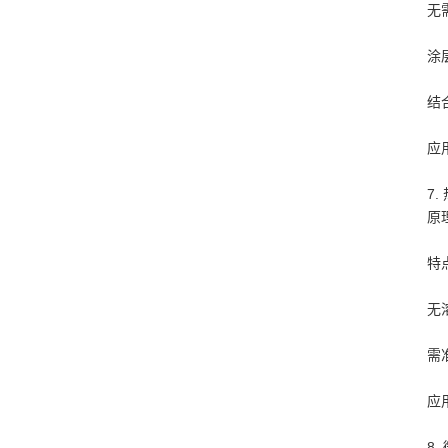
无
涂
结
应
7.
原
特
无
需
应
8.