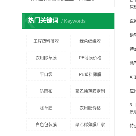
2.
原
K
热门关键词
Keywords
直
逆
工程塑料薄膜
绿色缠绕膜
特
农用除草膜
PE薄膜价格
涂
平口袋
PE塑料薄膜
可
应
防雨布
聚乙烯薄膜定制
3.
除草膜
农用膜价格
原
白色包装膜
聚乙稀薄膜厂家
特