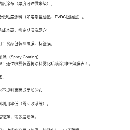
精度涂布（厚度可达微米级）。
合低粘度涂料（如溶剂型油墨、PVDC阻隔层）。
备成本高，需定期清洗网穴。
用：食品包装阻隔膜、标签膜。
 喷涂（Spray Coating）
理：通过喷雾装置将涂料雾化后喷涂到PE薄膜表面。
点：
合不规则表面或局部涂布。
料利用率低（需回收系统）。
层较薄，需多层喷涂。