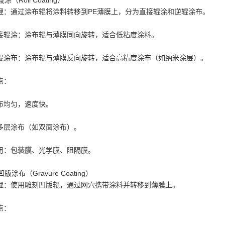
 辊涂（Roll Coating）
理：通过涂布辊将涂料转移到PE薄膜上，分为直接辊涂和逆辊涂布。
接辊涂：涂布辊与薄膜同向旋转，适合低粘度涂料。
辊涂布：涂布辊与薄膜反向旋转，适合高精度涂布（如纳米涂层）。
点：
布均匀，速度快。
多层涂布（如双面涂布）。
用：
包装膜
、光学膜、阻隔膜。
 凹版涂布（Gravure Coating）
理：使用雕刻凹版辊，通过网穴携带涂料并转移到薄膜上。
点：