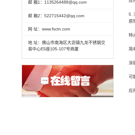
应
邮 箱1：1135264488@qq.com
5.
邮 箱2：522715442@qq.com
原
网 址：www.fsctn.com
特
地 址：佛山市南海区大沥镇九龙不锈钢交
易中心E5座105-107号商厦
简
涂
可
应