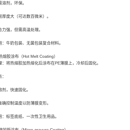
需溶剂，环保。
层厚度大（可达数百微米）。
合力强，但需高温处理。
用：牛奶包装、无菌包装复合材料。
 热熔胶涂布（Hot Melt Coating）
理：将热熔胶加热熔化后涂布在PE薄膜上，冷却后固化。
点：
溶剂，快速固化。
准确控制温度以防薄膜变形。
用：标签底纸、一次性卫生用品。
 微凹版涂布（Micro-gravure Coating）