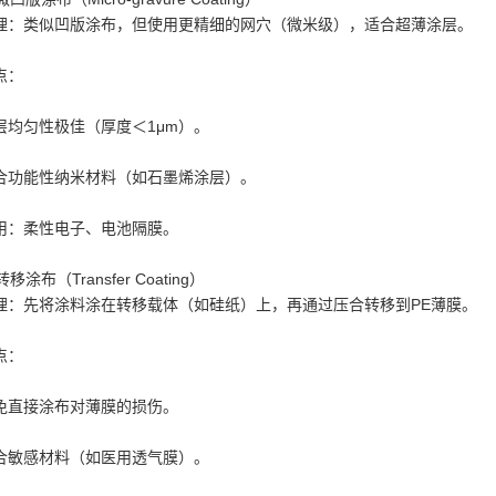
理：类似凹版涂布，但使用更精细的网穴（微米级），适合超薄涂层。
点：
层均匀性极佳（厚度＜1μm）。
合功能性纳米材料（如石墨烯涂层）。
用：柔性电子、电池隔膜。
 转移涂布（Transfer Coating）
理：先将涂料涂在转移载体（如硅纸）上，再通过压合转移到PE薄膜。
点：
免直接涂布对薄膜的损伤。
合敏感材料（如医用透气膜）。