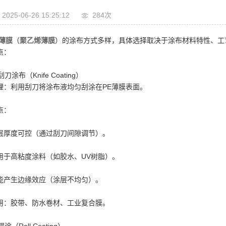
2025-06-26 15:25:12
284次
E薄膜
（
聚乙烯薄膜
）的涂布方式多样，具体选择取决于涂布材料特性、工
点：
 刮刀涂布（Knife Coating）
理：利用刮刀将涂布液均匀刮涂在PE薄膜表面。
点：
层厚度可控（通过刮刀间隙调节）。
用于高粘度涂料（如胶水、UV树脂）。
能产生边缘效应（涂层不均匀）。
用：胶带、防水卷材、工业复合膜。