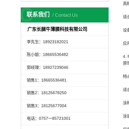
高
C
联系我们
Contact Us
适
广东长腿牛薄膜科技有限公司
设
李先生：18923182021
应
陈小姐：18665536482
4.
原
郭经理：18927239046
特
销售1：18665536481
适
销售2：18125678250
涂
销售3：18125677004
涂
电话：0757一85721001