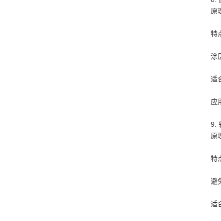
原
特
涂
适
应
9.
原
特
避
适