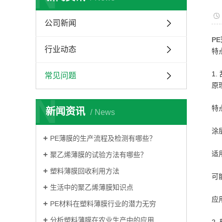
彩条布
防老化彩条布
公司新闻
P
蓝银彩条布
行业动态
特
油布
1.
常见问题
篷布
原
N
特
新闻资讯
News
涂
PE薄膜的生产流程及检测有哪些？
适
聚乙烯薄膜的试验方法有哪些？
塑料薄膜回收利用方法
可
生活中的聚乙烯薄膜知识点
应
PE材料在塑料薄膜行业的潜力无穷
分析塑料薄膜在农业生产中的应用