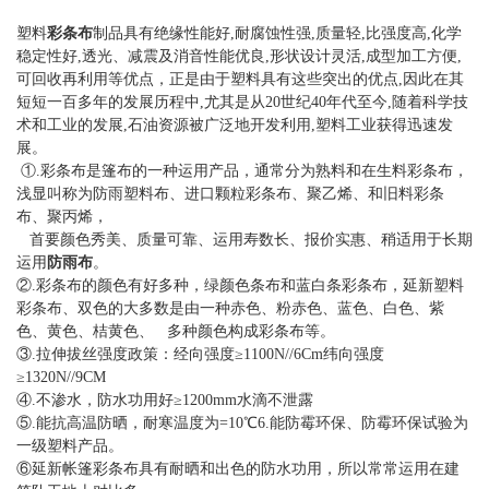
塑料
彩条布
制品具有绝缘性能好,耐腐蚀性强,质量轻,比强度高,化学
稳定性好,透光、减震及消音性能优良,形状设计灵活,成型加工方便,
可回收再利用等优点，正是由于塑料具有这些突出的优点,因此在其
短短一百多年的发展历程中,尤其是从20世纪40年代至今,随着科学技
术和工业的发展,石油资源被广泛地开发利用,塑料工业获得迅速发
展。
①.彩条布是篷布的一种运用产品，通常分为熟料和在生料彩条布，
浅显叫称为防雨塑料布、进口颗粒彩条布、聚乙烯、和旧料彩条
布、聚丙烯，
首要颜色秀美、质量可靠、运用寿数长、报价实惠、稍适用于长期
运用
防雨布
。
②.彩条布的颜色有好多种，绿颜色条布和蓝白条彩条布，延新塑料
彩条布、双色的大多数是由一种赤色、粉赤色、蓝色、白色、紫
色、黄色、桔黄色、 多种颜色构成彩条布等。
③.拉伸拔丝强度政策：经向强度≥1100N//6Cm纬向强度
≥1320N//9CM
④.不渗水，防水功用好≥1200mm水滴不泄露
⑤.能抗高温防晒，耐寒温度为=10℃6.能防霉环保、防霉环保试验为
一级塑料产品。
⑥延新帐篷彩条布具有耐晒和出色的防水功用，所以常常运用在建